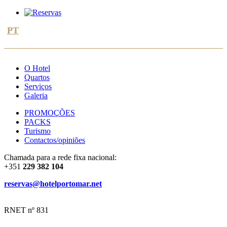
PT
ES
FR
EN
O Hotel
Quartos
Serviços
Galeria
PROMOÇÕES
PACKS
Turismo
Contactos/opiniões
Chamada para a rede fixa nacional:
+351
229 382 104
reservas@hotelportomar.net
RNET nº 831